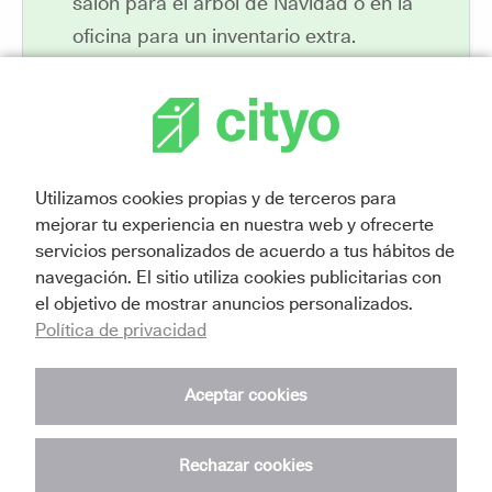
salón para el árbol de Navidad o en la
oficina para un inventario extra.
La Solución Cityo:
Un trastero es tu
'búnker de orden' temporal. Guarda los
muebles o el material que estorban para
que tu casa u oficina se sientan amplias y
Utilizamos cookies propias y de terceros para
acogedoras. Al tener un
Cityo a la altura
mejorar tu experiencia en nuestra web y ofrecerte
de tu negocio
o de tu vida familiar,
servicios personalizados de acuerdo a tus hábitos de
puedes
despreocuparte de tus cosas;
navegación. El sitio utiliza cookies publicitarias con
el objetivo de mostrar anuncios personalizados.
ocúpate de vivir
las fiestas.
Política de privacidad
Aceptar cookies
Rechazar cookies