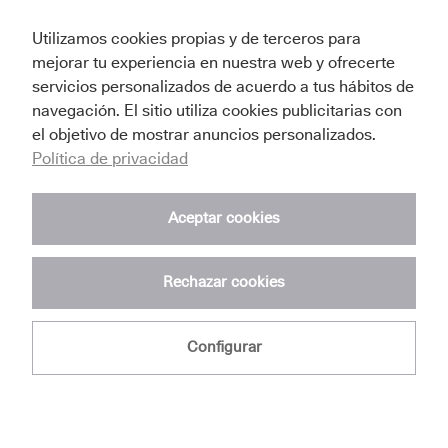
Utilizamos cookies propias y de terceros para
mejorar tu experiencia en nuestra web y ofrecerte
servicios personalizados de acuerdo a tus hábitos de
Trasteros
navegación. El sitio utiliza cookies publicitarias con
el objetivo de mostrar anuncios personalizados.
Disponemos de trasteros de
múltiples tamaños
Política de privacidad
con
acceso 24 horas
. Tenemos centros en
distintas ubicaciones en
Madrid
.
Aceptar cookies
Ver Más
Rechazar cookies
Configurar