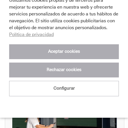
Utilizamos cookies propias y de terceros para
mejorar tu experiencia en nuestra web y ofrecerte
Con la llegada de marzo y la inminente entrada de
servicios personalizados de acuerdo a tus hábitos de
la primavera, nuestro entorno nos pide a gritos
navegación. El sitio utiliza cookies publicitarias con
una renovación.Es la época clásica de la
el objetivo de mostrar anuncios personalizados.
"limpiez...
Política de privacidad
Leer más
Aceptar cookies
Rechazar cookies
Configurar